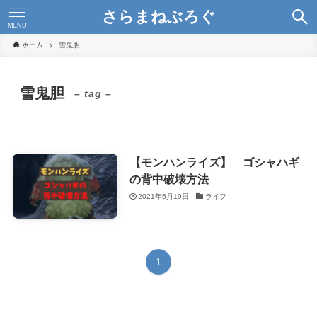
さらまねぶろぐ
MENU
ホーム
雪鬼胆
雪鬼胆
– tag –
【モンハンライズ】 ゴシャハギ
の背中破壊方法
2021年6月19日
ライフ
1