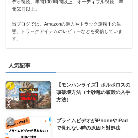
デオ視聴、年間1000時間以上。オーディブル視聴、年
間50冊以上。
当ブログでは、Amazonの魅力やトラック運転手の生
態、トラックアイテムのレビューなどを発信していま
す。
人気記事
【モンハンライズ】ボルボロスの
頭破壊方法（土砂竜の頭殼の入手
方法）
プライムビデオがiPhoneやiPad
で見れない時の原因と対処法